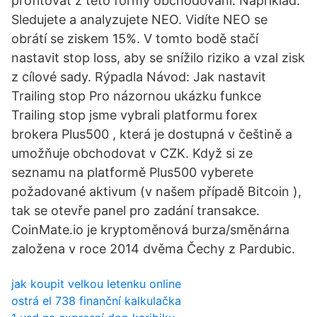
profitovat z této formy obchodování. Například:
Sledujete a analyzujete NEO. Vidíte NEO se
obrátí se ziskem 15%. V tomto bodě stačí
nastavit stop loss, aby se snížilo riziko a vzal zisk
z cílové sady. Rýpadla Návod: Jak nastavit
Trailing stop Pro názornou ukázku funkce
Trailing stop jsme vybrali platformu forex
brokera Plus500 , která je dostupná v češtině a
umožňuje obchodovat v CZK. Když si ze
seznamu na platformě Plus500 vyberete
požadované aktivum (v našem případě Bitcoin ),
tak se otevře panel pro zadání transakce.
CoinMate.io je kryptoměnová burza/směnárna
založena v roce 2014 dvěma Čechy z Pardubic.
jak koupit velkou letenku online
ostrá el 738 finanční kalkulačka