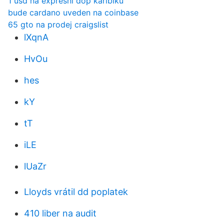
1 usd na expresní dop karibiku
bude cardano uveden na coinbase
65 gto na prodej craigslist
lXqnA
HvOu
hes
kY
tT
iLE
lUaZr
Lloyds vrátil dd poplatek
410 liber na audit