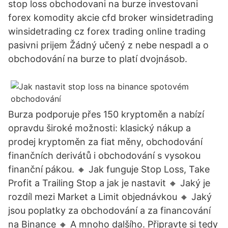
stop loss obchodovani na burze investovani
forex komodity akcie cfd broker winsidetrading
winsidetrading cz forex trading online trading
pasivni prijem Žádný učený z nebe nespadl a o
obchodování na burze to platí dvojnásob.
Burza podporuje přes 150 kryptoměn a nabízí
opravdu široké možnosti: klasický nákup a
prodej kryptoměn za fiat měny, obchodování
finančních derivátů i obchodování s vysokou
finanční pákou. 🔸️ Jak funguje Stop Loss, Take
Profit a Trailing Stop a jak je nastavit 🔸️ Jaký je
rozdíl mezi Market a Limit objednávkou 🔸️ Jaký
jsou poplatky za obchodování a za financování
na Binance 🔸️ A mnoho dalšího. Připravte si tedy