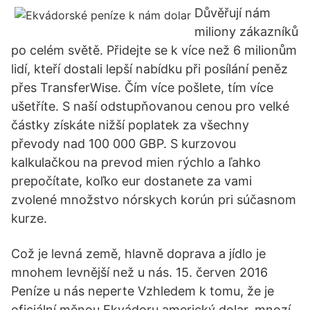
Důvěřují nám
miliony zákazníků
po celém světě. Přidejte se k více než 6 milionům
lidí, kteří dostali lepší nabídku při posílání peněz
přes TransferWise. Čím více pošlete, tím více
ušetříte. S naší odstupňovanou cenou pro velké
částky získáte nižší poplatek za všechny
převody nad 100 000 GBP. S kurzovou
kalkulačkou na prevod mien rýchlo a ľahko
prepočítate, koľko eur dostanete za vami
zvolené množstvo nórskych korún pri súčasnom
kurze.
Což je levná země, hlavně doprava a jídlo je
mnohem levnější než u nás. 15. červen 2016
Peníze u nás neperte Vzhledem k tomu, že je
oficiální měnou Ekvádoru americký dolar, mnozí