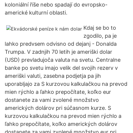
koloniální říše nebo spadají do evropsko-
americké kulturní oblasti.
Kdaj se bo to
zgodilo, pa je
lahko predvsem odvisno od dejanj - Donalda
Trumpa. V zadnjih 70 letih je ameriški dolar
(USD) prevladujoča valuta na svetu. Centralne
banke po svetu imajo velik del svojih rezerv v
ameriški valuti, zasebna podjetja pa jih
uporabljajo za S kurzovou kalkulačkou na prevod
mien rýchlo a ľahko prepočítate, koľko eur
dostanete za vami zvolené množstvo
amerických dolárov pri súčasnom kurze. S
kurzovou kalkulačkou na prevod mien rýchlo a
ľahko prepočítate, koľko amerických dolárov
dostanete za vami zvolené množstvo eur pri