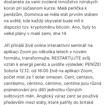
dostanete za vami zvolené množstvo nórskych
korún pri súčasnom kurze. Malá perlička k
penězům, Dominica se měla stát prvním státem
na světě, kde každý obyvatel bude mít k
dispozici tzv. kryptoměnu bitcoin. Ano, byly to
velké plány v malé zemi, dne 14.
Jiří přináší živě online interaktivní seminář na
aplikaci Zoom po několika letech v novém
formátu, transformujte, RESTARTUJTE svůj
vztah k energii peněz a uvidíte výsledek: PENÍZE!
Sobota 12.12. od 16:00 živě na aplikaci Zoom,
počet míst za 1 dolar omezen. Cent, centavo,
centésimo, cêntimo, céntimo, centime jsou různá
pojmenování pro dílčí jednotku různých
světových měn. Anglický výraz cent se používá
především mezi státy, které patřily do britské