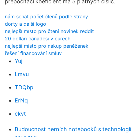
přepočítací koeficient má 5 platných číslic.
nám senát počet členů podle strany
dorty a další logo
nejlepší místo pro čtení novinek reddit
20 dollari canadesi v eurech
nejlepší místo pro nákup peněženek
řešení financování smluv
Yuj
Lmvu
TDQbp
ErNq
ckvt
Budoucnost herních notebooků s technologií