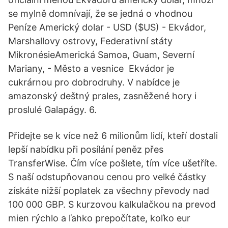
se mylně domnívají, že se jedná o vhodnou
Peníze Americký dolar - USD ($US) - Ekvádor,
Marshallovy ostrovy, Federativní státy
MikronésieAmerická Samoa, Guam, Severní
Mariany, - Město a vesnice Ekvádor je
cukrárnou pro dobrodruhy. V nabídce je
amazonský deštný prales, zasněžené hory i
proslulé Galapágy. 6.
Přidejte se k více než 6 milionům lidí, kteří dostali
lepší nabídku při posílání peněz přes
TransferWise. Čím více pošlete, tím více ušetříte.
S naší odstupňovanou cenou pro velké částky
získáte nižší poplatek za všechny převody nad
100 000 GBP. S kurzovou kalkulačkou na prevod
mien rýchlo a ľahko prepočítate, koľko eur